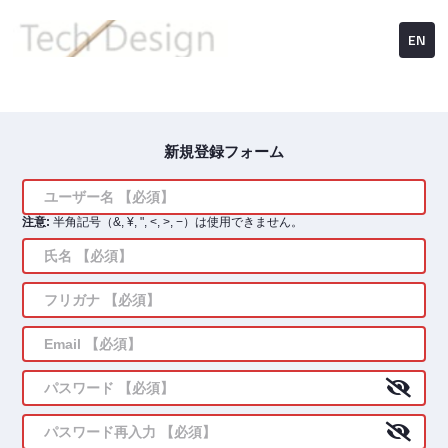
EN
新規登録フォーム
注意:
半角記号（&, ¥, ", <, >, −）は使用できません。