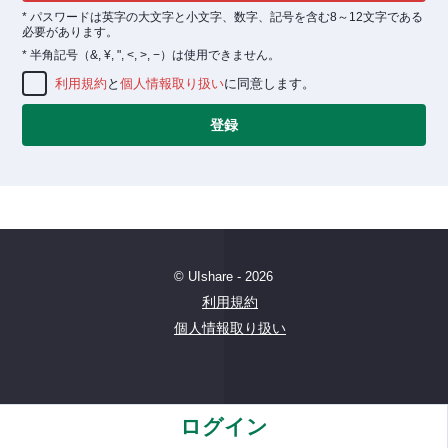
*
パスワードは英字の大文字と小文字、数字、記号を含む8～12文字である
必要があります。
*
半角記号（&, ¥, ", <, >, −）は使用できません。
利用規約
と
個人情報取り扱い
に同意します。
登録
© UIshare - 2026
利用規約
個人情報取り扱い
ログイン
Powered by